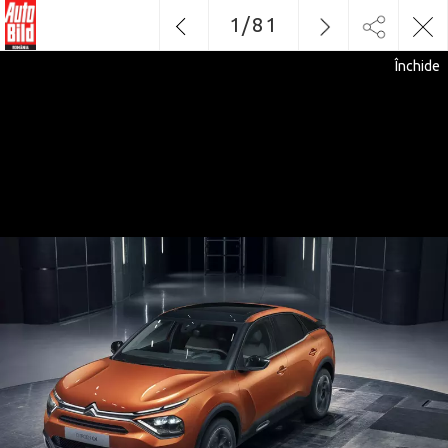
1
/
81
Închide