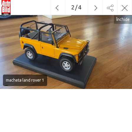
2
/
4
Închide
macheta land rover 1