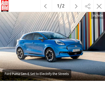
1
/
2
Închide
Ford Puma Gen-E Set to Electrify the Streets