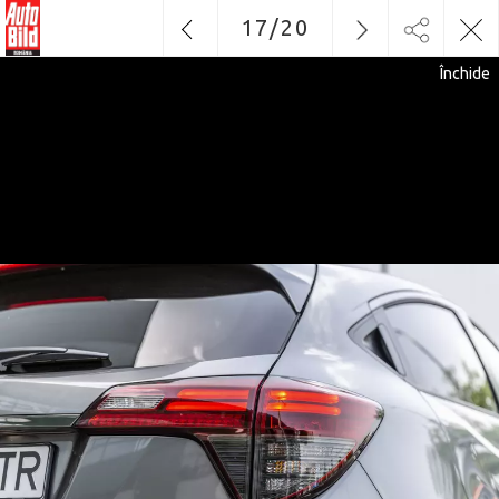
17
/
20
Închide