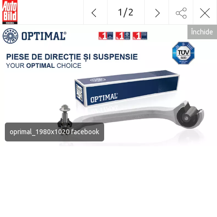
1
/
2
Închide
oprimal_1980x1020 facebook