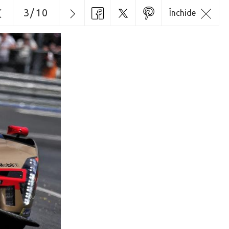
3
/
10
Închide