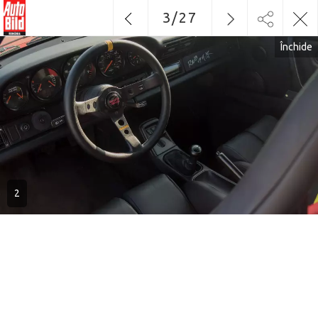
3
/
27
Închide
2