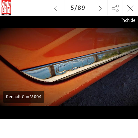
5
/
89
Închide
Renault Clio V 004