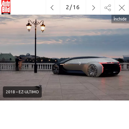
2
/
16
Închide
2018 – EZ-ULTIMO