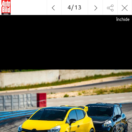
4
/
13
Închide