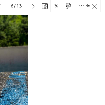
6
/
13
Închide