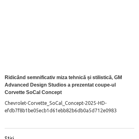
Ridicând semnificativ miza tehnică și stilistică, GM
Advanced Design Studios a prezentat coupe-ul
Corvette SoCal Concept
Chevrolet-Corvette_SoCal_Concept-2025-HD-
efdb7f8b1be05ecb1d61ebb82b6db0a5d712e0983
Știri