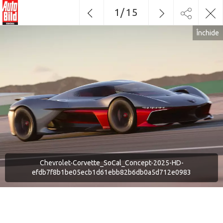
1
/
15
Închide
Chevrolet-Corvette_SoCal_Concept-2025-HD-
efdb7f8b1be05ecb1d61ebb82b6db0a5d712e0983