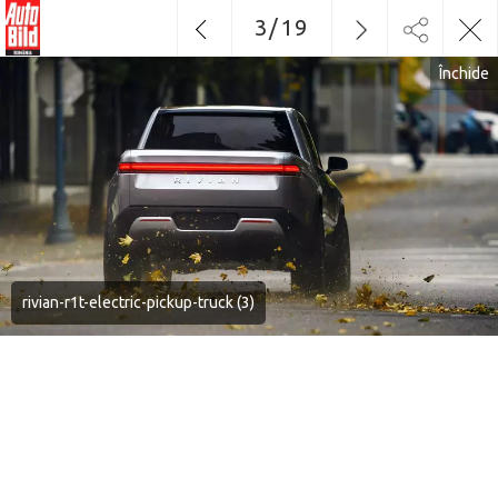
3
/
19
Închide
rivian-r1t-electric-pickup-truck (3)