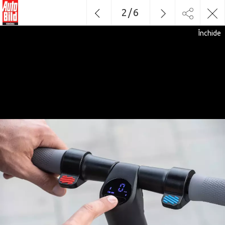
2
/
6
Închide