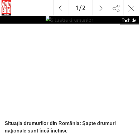
1
/
2
Situația
drumurilor
Închide
Situația drumurilor din România: Şapte drumuri
naţionale sunt încă închise