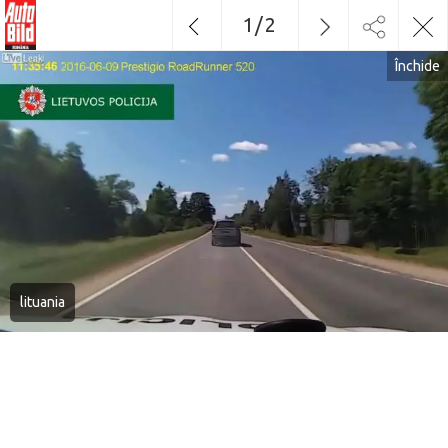
1
/
2
Închide
lituania