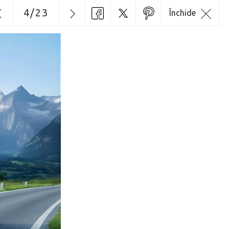
4
/
23
Închide