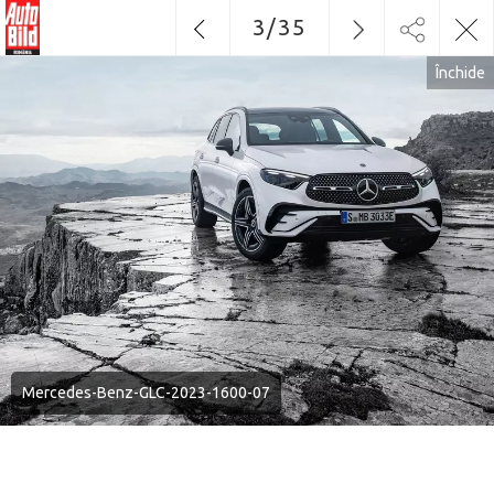
3
/
35
Închide
Mercedes-Benz-GLC-2023-1600-07