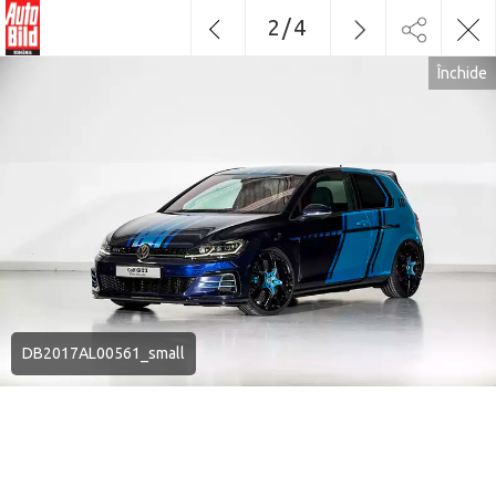
2
/
4
Închide
DB2017AL00561_small