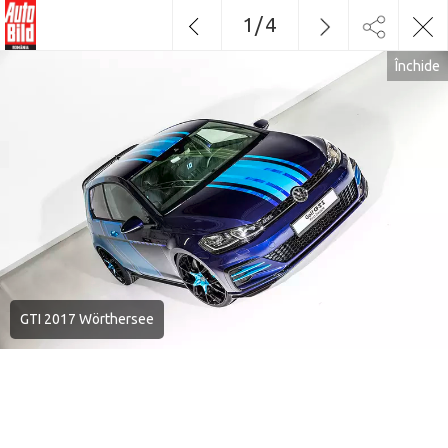
1
/
4
Închide
GTI 2017 Wörthersee