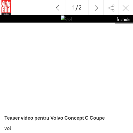
1
/
2
vol
Închide
Teaser video pentru Volvo Concept C Coupe
vol