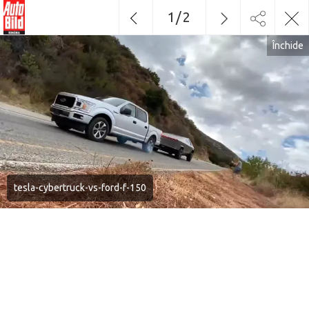
1
/
2
Închide
tesla-cybertruck-vs-ford-f-150