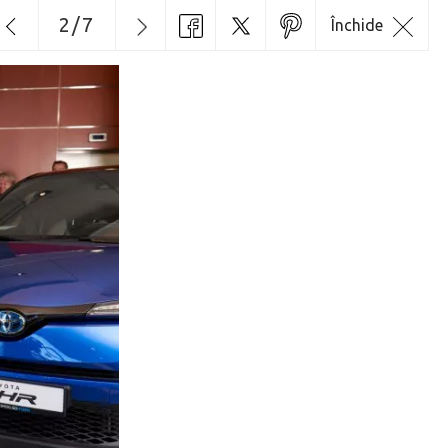
2
/
7
Închide