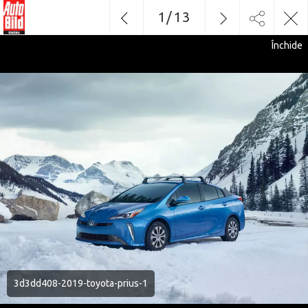
1
/
13
Închide
3d3dd408-2019-toyota-prius-1