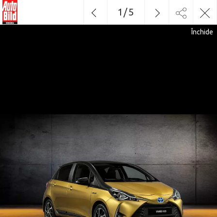
1
/
5
Închide