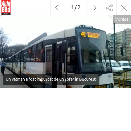
1
/
2
Închide
Un vatman a fost împușcat de un șofer în București