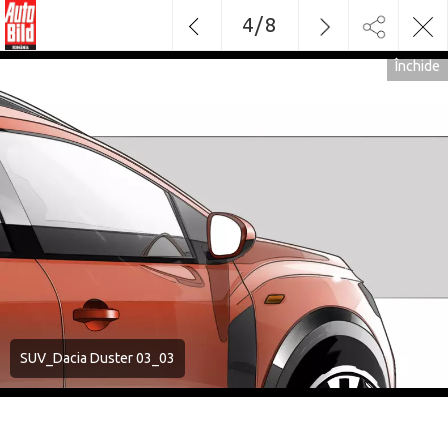
4
/
8
Închide
SUV_Dacia Duster 03_03