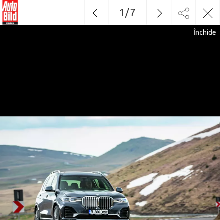
1
/
7
Închide