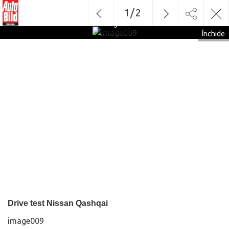
1
/
2
image009
Închide
Drive test Nissan Qashqai
image009