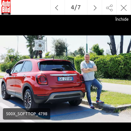
4
/
7
Închide
500X_SOFTTOP_4798