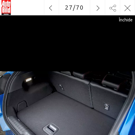
27
/
70
Închide