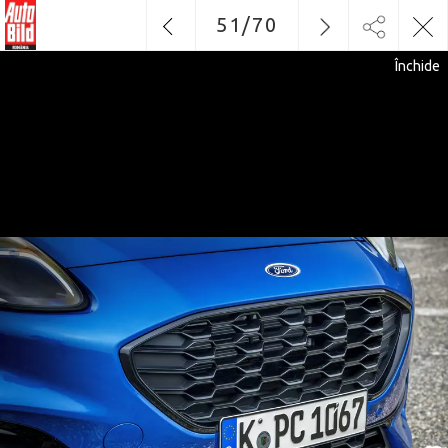
51
/
70
Închide