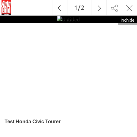
1
/
2
Untitled
Închide
Test Honda Civic Tourer