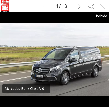
1
/
13
Închide
Mercedes-Benz Clasa V 011