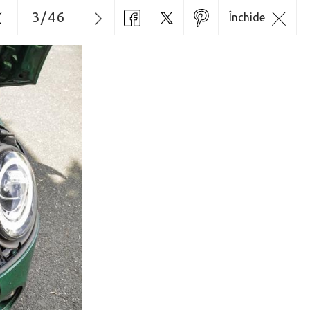
3
/
46
Închide