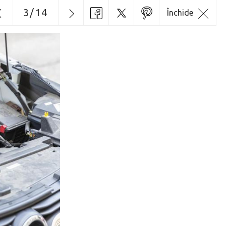
3
/
14
Închide