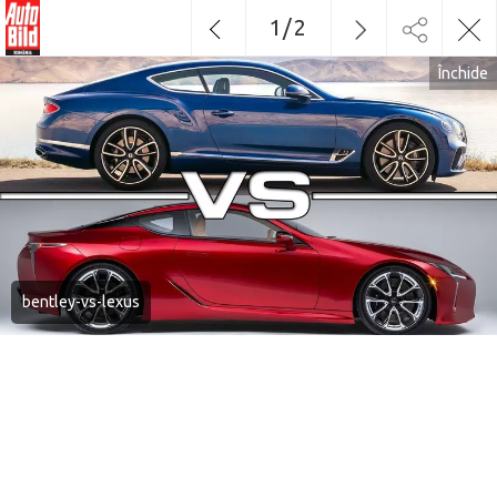
1
/
2
Închide
bentley-vs-lexus