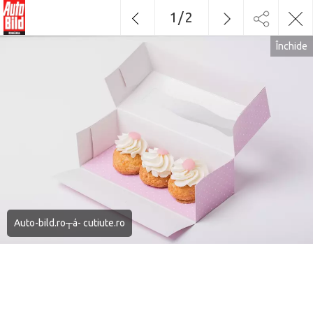
1
/
2
Închide
Auto-bild.ro┬á- cutiute.ro