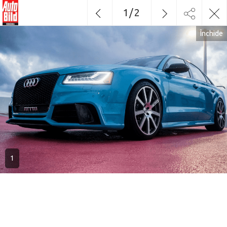
1
/
2
Închide
1