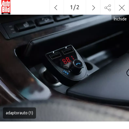
1
/
2
Închide
adaptorauto (1)