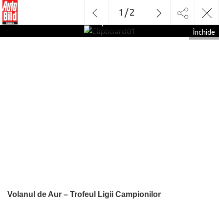
1
/
2
Clipboard01
Închide
Volanul de Aur – Trofeul Ligii Campionilor