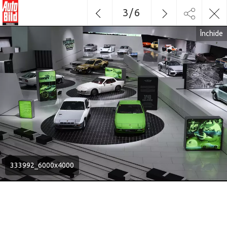
3
/
6
Închide
333992_6000x4000