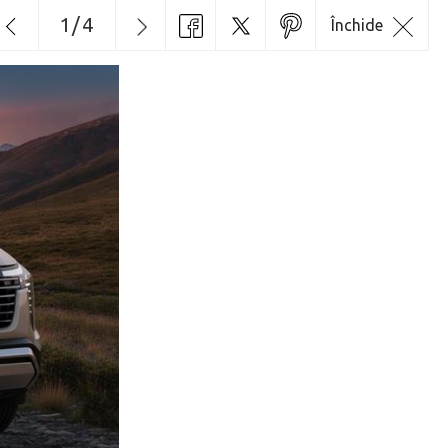
1
/
4
Închide