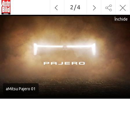
2
/
4
Închide
aMitsu Pajero 01