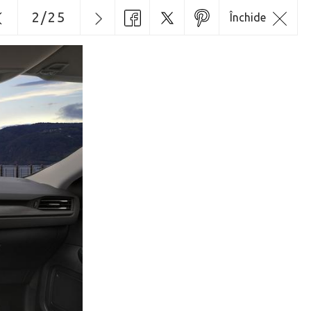
2
/
25
Închide