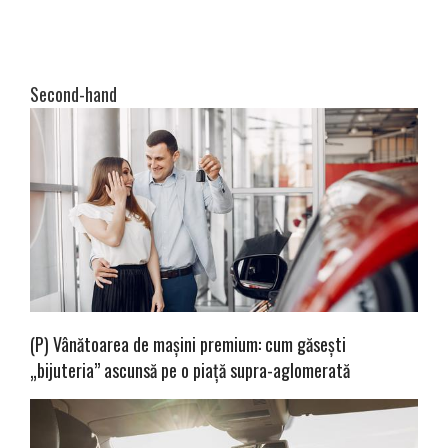
Second-hand
(P) Vânătoarea de mașini premium: cum găsești
„bijuteria” ascunsă pe o piață supra-aglomerată