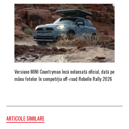
Versiune MINI Countryman încă nelansată oficial, dată pe
Dacă via
mâna fetelor în competiția off-road Rebelle Rally 2026
mai buni
ARTICOLE SIMILARE