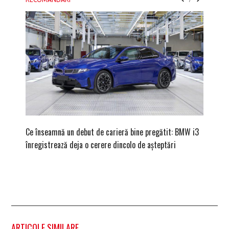
Ce înseamnă un debut de carieră bine pregătit: BMW i3
Versiune
înregistrează deja o cerere dincolo de așteptări
mâna fe
ARTICOLE SIMILARE