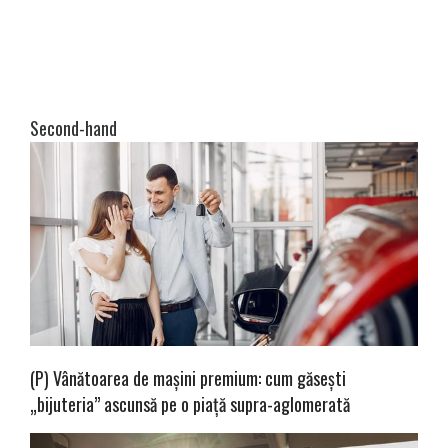
Second-hand
(P) Vânătoarea de mașini premium: cum găsești
„bijuteria” ascunsă pe o piață supra-aglomerată