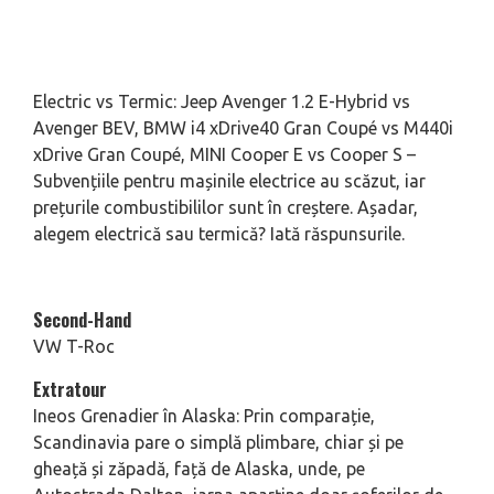
Electric vs Termic: Jeep Avenger 1.2 E-Hybrid vs
Avenger BEV, BMW i4 xDrive40 Gran Coupé vs M440i
xDrive Gran Coupé, MINI Cooper E vs Cooper S –
Subvențiile pentru mașinile electrice au scăzut, iar
prețurile combustibililor sunt în creștere. Așadar,
alegem electrică sau termică? Iată răspunsurile.
Second-Hand
VW T-Roc
Extratour
Ineos Grenadier în Alaska: Prin comparație,
Scandinavia pare o simplă plimbare, chiar și pe
gheață și zăpadă, față de Alaska, unde, pe