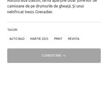
Autostrada Dalton, iarna aparține doar șoferilor de
camioane de pe drumurile de gheață. Și unui
neînfricat Ineos Grenadier.
TAGURI
AUTO BILD
MARTIE 2025
PRINT
REVISTA
COMENTARII