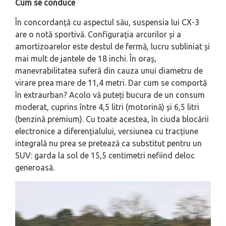
Cum se conduce
În concordanță cu aspectul său, suspensia lui CX-3
are o notă sportivă. Configurația arcurilor și a
amortizoarelor este destul de fermă, lucru subliniat și
mai mult de jantele de 18 inchi. În oraș,
manevrabilitatea suferă din cauza unui diametru de
virare prea mare de 11,4 metri. Dar cum se comportă
în extraurban? Acolo vă puteți bucura de un consum
moderat, cuprins între 4,5 litri (motorină) și 6,5 litri
(benzină premium). Cu toate acestea, în ciuda blocării
electronice a diferențialului, versiunea cu tracțiune
integrală nu prea se pretează ca substitut pentru un
SUV: garda la sol de 15,5 centimetri nefiind deloc
generoasă.