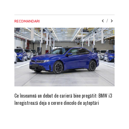
/
RECOMANDARI
Ce înseamnă un debut de carieră bine pregătit: BMW i3
Versiune
înregistrează deja o cerere dincolo de așteptări
mâna fe