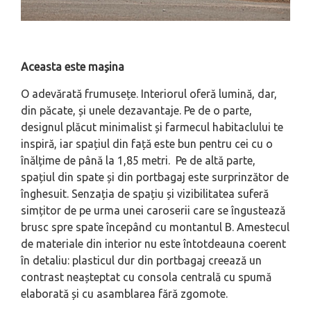
Aceasta este mașina
O adevărată frumusețe. Interiorul oferă lumină, dar,
din păcate, și unele dezavantaje. Pe de o parte,
designul plăcut minimalist și farmecul habitaclului te
inspiră, iar spațiul din față este bun pentru cei cu o
înălțime de până la 1,85 metri. Pe de altă parte,
spațiul din spate și din portbagaj este surprinzător de
înghesuit. Senzația de spațiu și vizibilitatea suferă
simțitor de pe urma unei caroserii care se îngustează
brusc spre spate începând cu montantul B. Amestecul
de materiale din interior nu este întotdeauna coerent
în detaliu: plasticul dur din portbagaj creează un
contrast neașteptat cu consola centrală cu spumă
elaborată și cu asamblarea fără zgomote.