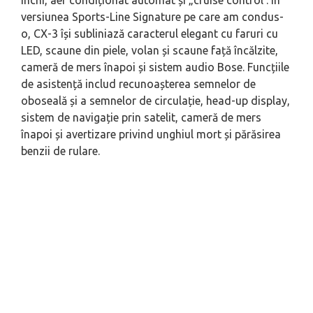
inchi, aer condiționat automat și „cruise control'. În
versiunea Sports-Line Signature pe care am condus-
o, CX-3 își subliniază caracterul elegant cu faruri cu
LED, scaune din piele, volan și scaune față încălzite,
cameră de mers înapoi și sistem audio Bose. Funcțiile
de asistență includ recunoașterea semnelor de
oboseală și a semnelor de circulație, head-up display,
sistem de navigație prin satelit, cameră de mers
înapoi și avertizare privind unghiul mort și părăsirea
benzii de rulare.