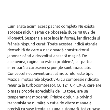
Cum arată acum acest pachet complet? Nu există
aproape niciun semn de oboseală după 48 882 de
kilometri. Suspensia este încă în formă, iar direcția și
frânele răspund curat. Toate acestea indică atenția
deosebită de care a dat dovadă constructorul
japonez când a dezvoltat această mașină. De
asemenea, rugina nu este o problemă, iar partea
inferioară a caroseriei și punțile sunt imaculate.
Conceptul neconvențional al motorului este tipic
Mazda: motoarele Skyactiv-G cu compresie ridicată
renunță la turbocompresor. Cu 121 CP, CX-3, care are
o masă proprie apreciabilă de 1,3 tone, are un
temperament moderat. Printre opțiunile privind
transmisia se numără o cutie de viteze manuală
precisă cu șase trepte sau una automată, tot cu șase