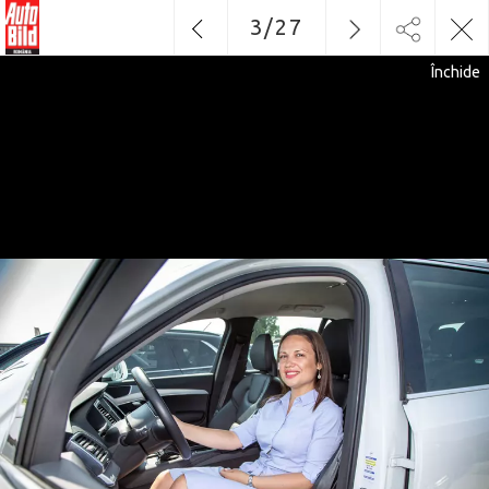
3
/
27
Închide